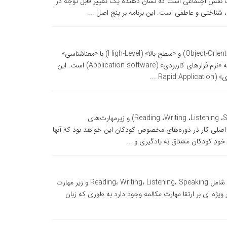
یک نقش اجتماعی است که نشان دهنده یک تغییر قابل توجه در
شناختی و عاطفی است. این برنامه بر پنج اصل ...
دوره پایتون: (Python) یک زبان برنامه‌نویسی «شی‌گرا» (Object-Oriented) و «سطح بالا» (High-Level) با «معناشناسی»
(Semantic) پویای یکپارچه شده برای وب و ساخت و توسعه «نرم‌افزارهای کاربردی» (Application software) است. این
Ra ...
‌‌‌‌‌‌‌دوره های ترمیک کودکان: ‌‌‌ ۴مهارت زبان انگلیسی(Reading ،Writing ،Listening ،Speaking) و زیرمهارت‌های
Vocabulary،Gr) است. اولویت اصلی کار در دوره‌های مخصوص کودکان این خواهد بود که آنها
دِ کودکان مشتاق به یادگیری و ...
‌‌‌‌‌‌‌دوره های ترمیک بزرگسالان: دوره زبان انگلیسی بزرگسالان شامل Reading، Writing، Listening، Speaking و زیر مهارت
Vocabulary،Grammar، تاکید بسیار ویژه ای بر ارتقا مهارت مکالمه وجود دارد به طوری که زبان