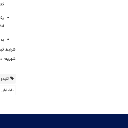
کتا
یکی
ادغ
به کم
شرایط ثبت
شهریه:
۰۰۰/‏۰۰۰/‏۶‬ ریال
کلیدواژ
طباطبایی