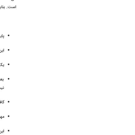
است. بناب
پا
این
یک 
بعض
نی
کاف
مهم‌
این