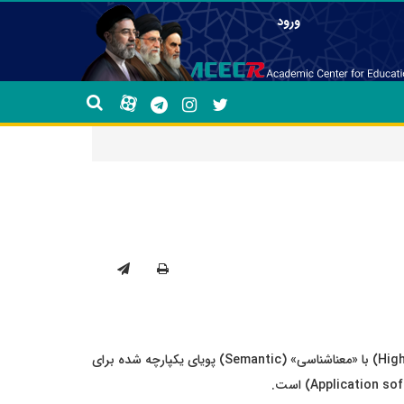
ورود
(Python) یک زبان برنامه‌نویسی «شی‌گرا» (Object-Oriented) و «سطح بالا» (High-Level) با «معناشناسی» (Semantic) پویای یکپارچه شده برای