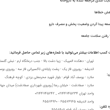
یت مندی مراجعه کننده به داروخانه
هش خطاها
سعه پیدا کردن وضعیت پخش و مصرف دارو
ا رفتن سلامت جامعه
سب اطلاعات بیشتر می‌توانید با شماره‌های زیر تماس حاصل فرمائید:
تهران - دهکده المپیک - زیبا دشت بالا - جنب درمانگاه ارم - نبش گلست
اندیشه - روبروی فاز یک - پشت پایانه‌‌ی تاکسیرانی فاز سه - روبروی بوس
:
ملارد - یوسف آباد قوام - بلوار شهید محرمعلی یزدی - کوچه فرهنگ
ملارد - صفادشت - خیابان رعنا (روبروی شهرداری صفادشت) میدان جهاد
واحد تهران
۰۲۱۴۴۷۴۵۲۳۴
_
۰۲۱۴۴۷۴۵۲۴۲
واحد اندیشه
۶۵۵۷۶۹۶۵
-
۶۵۵۷۶۹۶۰
 تلفن:
واحد یوسف آباد قوام
۶۵۵۸۶۰۱۱