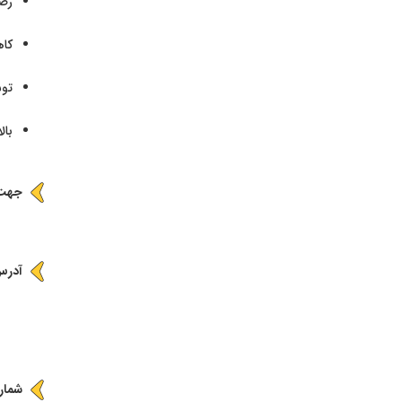
رضا
کا
تو
بال
جهت ک
آدرس
شماره